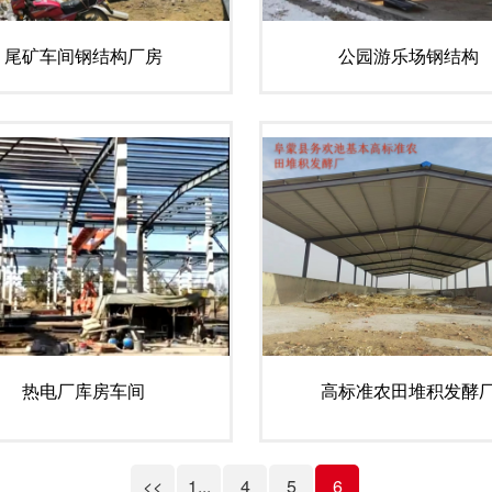
尾矿车间钢结构厂房
公园游乐场钢结构
热电厂库房车间
高标准农田堆积发酵
<<
1...
4
5
6