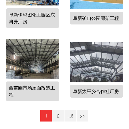
阜新伊玛图化工园区东
阜新矿山公园廊架工程
冉升厂房
西苗圃市场屋面改造工
阜新太平乡合作社厂房
程
1
2
...6
>>