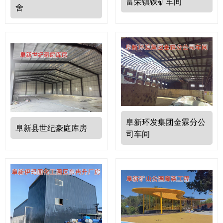
富荣镇铁矿车间
舍
阜新环发集团金霖分公
阜新县世纪豪庭库房
司车间