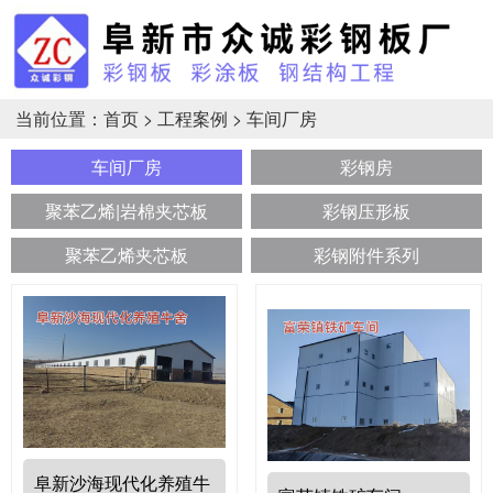
当前位置：
首页
>
工程案例
>
车间厂房
车间厂房
彩钢房
聚苯乙烯|岩棉夹芯板
彩钢压形板
聚苯乙烯夹芯板
彩钢附件系列
阜新沙海现代化养殖牛