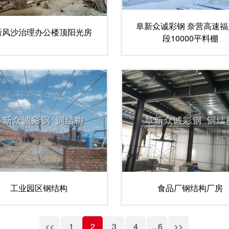
阜新众诚彩钢 奈营高速福
新风沙治理办公楼顶阳光房
段10000平料棚
工业园区钢结构
食品厂钢结构厂房
<<
1
2
3
4
...6
>>